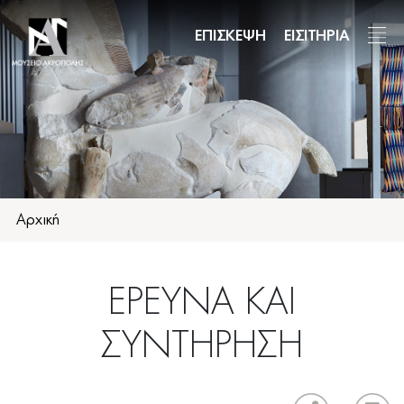
Παράκαμψη
προς
ΕΠΙΣΚΕΨΗ
ΕΙΣΙΤΗΡΙΑ
το
κυρίως
περιεχόμενο
Αρχική
ΕΡΕΥΝΑ ΚΑΙ
ΣΥΝΤΗΡΗΣΗ