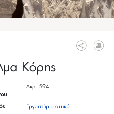
λμα Κόρης
Ακρ. 594
νου
ός
Εργαστήριο αττικό