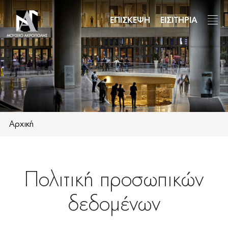
Παράκαμψη
προς
ΕΠΙΣΚΕΨΗ
ΕΙΣΙΤΗΡΙΑ
το
κυρίως
περιεχόμενο
Αρχική
Πολιτική προσωπικών
δεδομένων