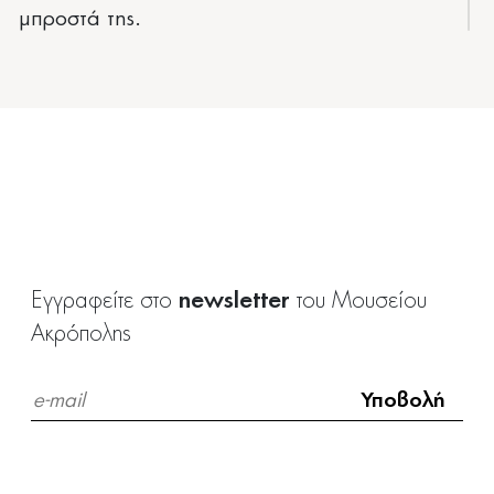
μπροστά της.
Για την ερμηνεία της στήλης έχουν
διατυπωθεί πολλές απόψεις. Κάποιοι
θεωρούν ότι είναι το ορόσημο του ιερού της
θεάς, άλλοι ότι είναι ένας κατάλογος που
απογράφει τα πολύτιμα αντικείμενα που
φύλαγαν σε αυτό. Άλλοι πάλι πιστεύουν ότι
είναι κατάλογος με τα ονόματα πεσόντων σε
κάποια μάχη, κάτι που θα ταίριαζε στη
newsletter
Εγγραφείτε στο
του Μουσείου
σκεπτική, σχεδόν λυπημένη έκφραση της
Ακρόπολης
θεάς.
Σήμερα το ανάγλυφο είναι λευκό, οι
φασματοσκοπικές αναλύσεις όμως των
χρωμάτων έδειξαν ότι στην αρχαιότητα το
βάθος του ήταν μπλε.