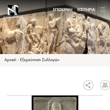
Παράκαμψη
προς
ΕΠΙΣΚΕΨΗ
ΕΙΣΙΤΗΡΙΑ
το
κυρίως
περιεχόμενο
Αρχική
-
Εξερεύνηση Συλλογών