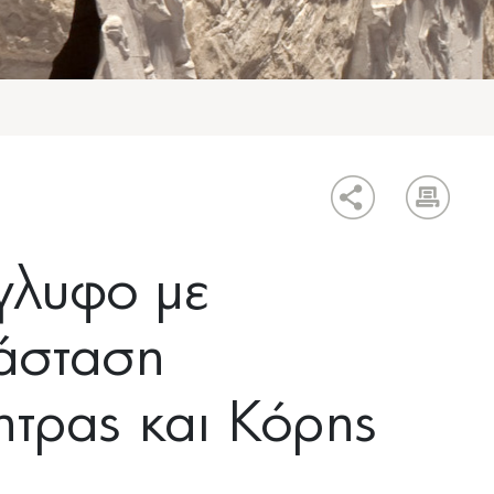
γλυφο με
άσταση
ητρας και Κόρης