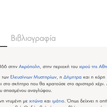
Βιβλιογραφία
1866 στην
Ακρόπολη
, στην περιοχή του
ιερού της Αθ
ς των
Ελευσίνιων Μυστηρίων
, η
Δήμητρα
και η κόρη
ται στο σκήπτρο που θα κρατούσε στο αριστερό χέρι.
ου σπασμένου αναγλύφου.
νη ντυμένη με
χιτώνα
και
ιμάτιο
. Όπως δείχνει η οπή