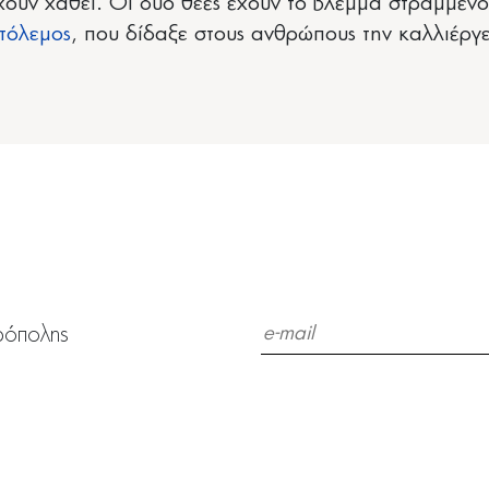
ουν χαθεί. Οι δύο θεές έχουν το βλέμμα στραμμένο
τόλεμος
, που δίδαξε στους ανθρώπους την καλλιέργε
ρόπολης