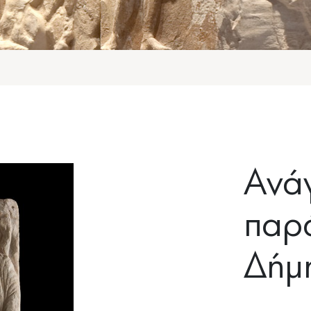
Ανά
παρ
Δήμ