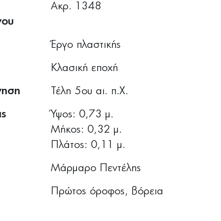
Ακρ. 1348
νου
Έργο πλαστικής
Κλασική εποχή
γηση
Τέλη 5ου αι. π.Χ.
ις
Ύψος: 0,73 μ.
Μήκος: 0,32 μ.
Πλάτος: 0,11 μ.
Μάρμαρο Πεντέλης
Πρώτος όροφος, βόρεια