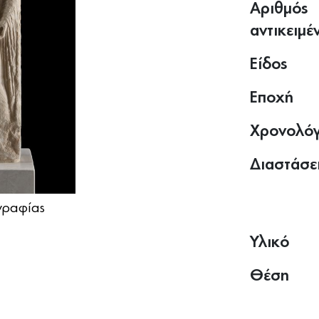
Αριθμός
αντικειμέ
Είδος
Εποχή
Χρονολό
Διαστάσε
ραφίας
Υλικό
Θέση