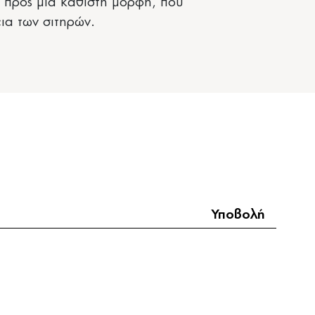
 προς μία καθιστή μορφή, που
ια των σιτηρών.