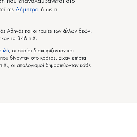
αση που επαναλαμβάνεται στο
τεί ως
Δήμητρα
ή ως η
άς Αθηνάς και οι ταμίες των άλλων θεών.
καν το 346 π.Χ.
φυλή
, οι οποίοι διαχειρίζονταν και
ου δίνονταν στο κράτος. Είχαν ετήσια
.Χ., οι απολογισμοί δημοσιεύονταν κάθε