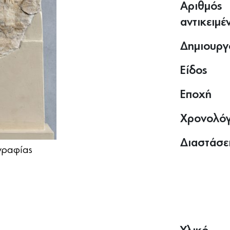
Αριθμός
αντικειμέ
Δημιουργ
Είδος
Εποχή
Χρονολό
Διαστάσε
ραφίας