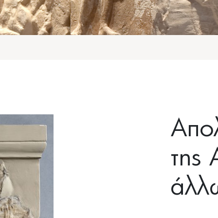
Απο
της 
άλλ