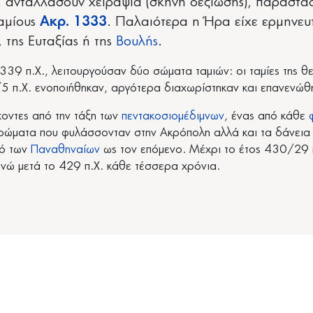
, ανταλλάσουν χειραψία (σκηνή δεξίωσης), παράστ
αμίους
Ακρ. 1333
. Παλαιότερα η Ήρα είχε ερμηνευ
 της Ευταξίας ή της
Βουλής
.
9 π.Χ., λειτουργούσαν δύο σώματα ταμιών: οι ταμίες της θε
 π.Χ. ενοποιήθηκαν, αργότερα διαχωρίστηκαν και επανενώθη
χοντες από την τάξη των
πεντακοσιομέδιμνων
, ένας από κάθε
ερώματα που φυλάσσονταν στην Ακρόπολη αλλά και τα δάνεια π
μό των
Παναθηναίων
ως τον επόμενο. Μέχρι το έτος 430/29 π
 ενώ μετά το 429 π.Χ. κάθε τέσσερα χρόνια.