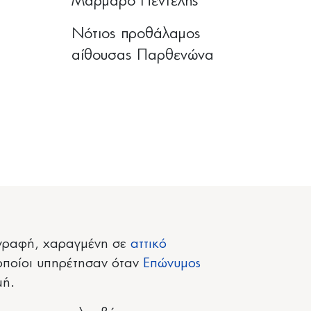
Μάρμαρο Πεντέλης
Νότιος προθάλαμος
αίθουσας Παρθενώνα
πιγραφή, χαραγμένη σε
αττικό
οποίοι υπηρέτησαν όταν
Επώνυμος
μή.