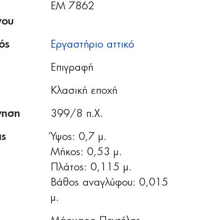
ΕΜ 7862
νου
ός
Εργαστήριο αττικό
Επιγραφή
Κλασική εποχή
γηση
399/8 π.Χ.
ις
Ύψος: 0,7 μ.
Μήκος: 0,53 μ.
Πλάτος: 0,115 μ.
Βάθος αναγλύφου: 0,015
μ.