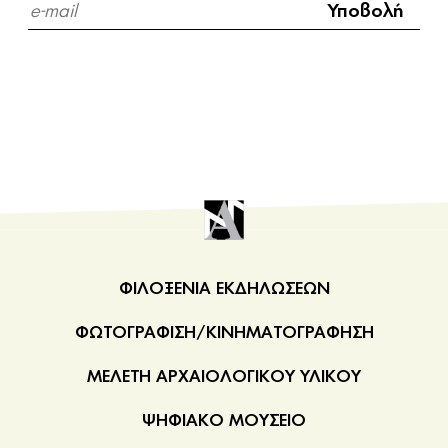
σκηνές σχετικές με τους μύθους και τις λατρείες στο
Ερέχθειο και ειδικότερα με τον
Εριχθόνιο
. Για τα
ονόματα κάποιων καλλιτεχνών που λάξευσαν τις
μορφές και την αμοιβή τους, μας πληροφορεί η
επιγραφή
Ακρ. 6667 δ
.
ΦΙΛΟΞΕΝΙΑ ΕΚΔΗΛΩΣΕΩΝ
ΦΩΤΟΓΡΑΦΙΣΗ/ΚΙΝΗΜΑΤΟΓΡΑΦΗΣΗ
ΜΕΛΕΤΗ ΑΡΧΑΙΟΛΟΓΙΚΟΥ ΥΛΙΚΟΥ
ΨΗΦΙΑΚΟ ΜΟΥΣΕΙΟ