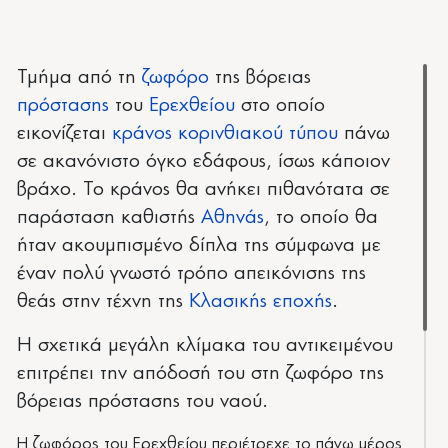
Τμήμα από τη
ζωφόρο
της βόρειας
πρόστασης
του
Ερεχθείου
στο οποίο
εικονίζεται
κράνος κορινθιακού τύπου
πάνω
σε ακανόνιστο όγκο εδάφους, ίσως κάποιον
βράχο. Το κράνος θα ανήκει πιθανότατα σε
παράσταση καθιστής
Αθηνάς
, το οποίο θα
ήταν ακουμπισμένο δίπλα της σύμφωνα με
έναν πολύ γνωστό τρόπο απεικόνισης της
θεάς στην τέχνη της
Κλασικής εποχής
.
Η σχετικά μεγάλη κλίμακα του αντικειμένου
επιτρέπει την απόδοσή του στη ζωφόρο της
βόρειας πρόστασης του ναού.
Η ζωφόρος του Ερεχθείου περιέτρεχε το πάνω μέρος