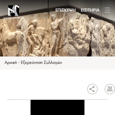
Παράκαμψη
προς
ΕΠΙΣΚΕΨΗ
ΕΙΣΙΤΗΡΙΑ
το
κυρίως
περιεχόμενο
Αρχική
-
Εξερεύνηση Συλλογών