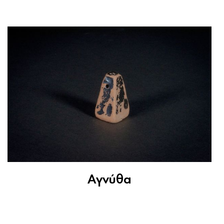
Αγνύθα