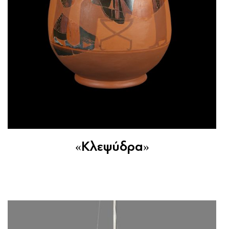
«Κλεψύδρα»