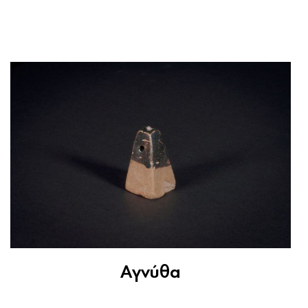
Αγνύθα