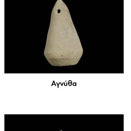
Αγνύθα