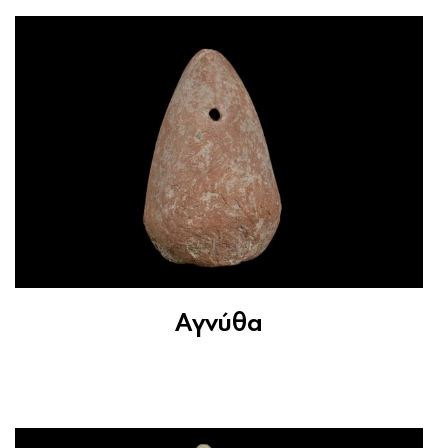
Αγνύθα