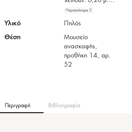
χείλους: 0,20 μ.
Περισσότερα
Διάμετρος λαβής:
Υλικό
Πηλός
0,072 μ.
Θέση
Μουσείο
ανασκαφής,
προθήκη 14, αρ.
52
Περιγραφή
Βιβλιογραφία