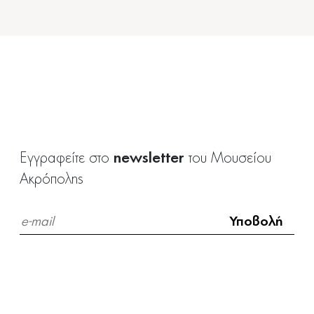
εργαστούν έξω από το σπίτι, συχνά στην
παραγωγή και στο εμπόριο. Διέθεταν το
εμπόρευμά τους περιφερόμενες στην πόλη ή
σε σταθερό σημείο στην αγορά. Πουλούσαν
φαγώσιμα και αγροτικά είδη, όπως ψωμί,
φρούτα, λαχανικά, όσπρια, μέλι, καθώς και
υφάσματα, νήματα, αρώματα, λουλούδια
και πολλά άλλα. Από τις φιλολογικές πηγές
newsletter
Εγγραφείτε στο
του Μουσείου
γνωρίζουμε ότι οι αρτοπώλισσες δεν είχαν
Ακρόπολης
την καλύτερη φήμη, θεωρούνταν
αθυρόστομες και συχνά οι Αθηναίοι
μιλούσαν υποτιμητικά για αυτές. Η
συγκεκριμένη πάντως δεν δίστασε να
αναφέρει το επάγγελμα που ασκούσε, ίσως
γιατί θεώρησε ότι το όνομα Φρυγία, που
απλά παρέπεμπε στην πατρίδα της, δεν θα