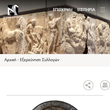
Παράκαμψη
προς
ΕΠΙΣΚΕΨΗ
ΕΙΣΙΤΗΡΙΑ
το
κυρίως
περιεχόμενο
Αρχική
-
Εξερεύνηση Συλλογών