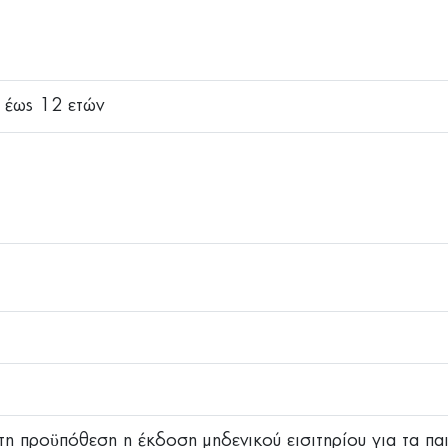
6 έως 12 ετών
ητη προϋπόθεση η έκδοση μηδενικού εισιτηρίου για τα πα