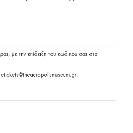
ρας, με την επίδειξη του κωδικού σας στα
ο
etickets@theacropolismuseum.gr
.