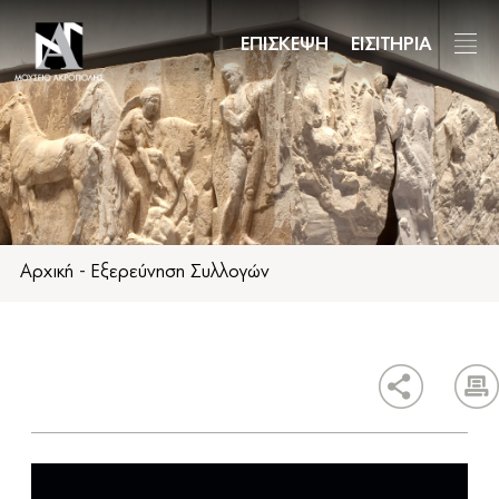
Παράκαμψη
προς
ΕΠΙΣΚΕΨΗ
ΕΙΣΙΤΗΡΙΑ
το
κυρίως
περιεχόμενο
Αρχική
-
Εξερεύνηση Συλλογών