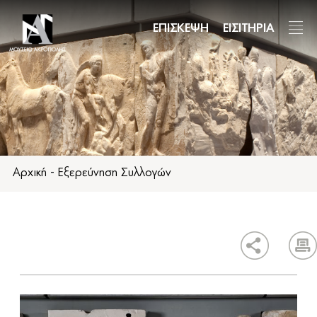
Παράκαμψη
προς
ΕΠΙΣΚΕΨΗ
ΕΙΣΙΤΗΡΙΑ
το
κυρίως
περιεχόμενο
Αρχική
-
Εξερεύνηση Συλλογών