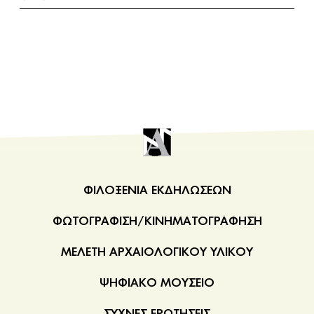
και σκοπός της η μεταφορά του
παναθηναϊκού πέπλου
για το πανάρχαιο
ξόανο
της θεάς καθώς και η τέλεση
μεγάλης θυσίας ζώων στον Μεγάλο Βωμό έξω από
τον ναό.
Στη βόρεια ζωφόρο η πομπή κινείται στην
οδό των
Παναθηναίων
. Στην κορυφή της βρίσκονται νέοι που
οδηγούν στη θυσία νεαρές αγελάδες και κριάρια και
ακολουθούν άλλοι, που κουβαλούν νερό και
προσφορές. Πίσω τους έρχονται μουσικοί με
αυλούς
και κιθάρες, γέροντες, ίσως αξιωματούχοι, με κλαδιά
ελιάς στα χέρια, έντεκα άρματα που συμμετέχουν σε
ΦΙΛΟΞΕΝΙΑ ΕΚΔΗΛΩΣΕΩΝ
ιππικό αγώνισμα και τέλος εξήντα ιππείς χωρισμένοι
σε δέκα ομάδες.
ΦΩΤΟΓΡΑΦΙΣΗ/ΚΙΝΗΜΑΤΟΓΡΑΦΗΣΗ
Η βόρεια ζωφόρος σώζεται αποσπασματικά μετά την
ΜΕΛΕΤΗ ΑΡΧΑΙΟΛΟΓΙΚΟΥ ΥΛΙΚΟΥ
ανατίναξη του Παρθενώνα από τους Βενετούς του
στρατηγού
Francesco Morosini
το 1687, η οποία
ΨΗΦΙΑΚΟ ΜΟΥΣΕΙΟ
έπληξε κυρίως το μέσον των μακρών πλευρών του
ναού. Πολύτιμη πηγή για την κατανόηση ορισμένων