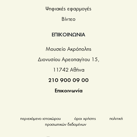
απέσπασαν με πριόνι ή λοστούς μόνο την εξωτερική
Ψηφιακές εφαρμογές
όψη με τις ανάγλυφες παραστάσεις. Στο Μουσείο
Βίντεο
Ακρόπολης έχουν τοποθετηθεί τα γύψινα αντίγραφά
τους, με προσαρμοσμένα κάποια θραύσματα που,
ΕΠΙΚΟΙΝΩΝΙΑ
καθώς είχαν πέσει από το μνημείο, διέφυγαν της
αρπαγής.
Μουσείο Ακρόπολης
Διονυσίου Αρεοπαγίτου 15,
11742 Αθήνα
210 900 09 00
Επικοινωνία
περιεχόμενο ιστοχώρου
όροι χρήσης
πολιτική
προσωπικών δεδομένων