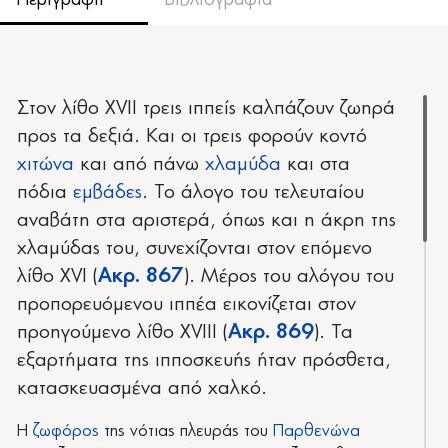
Στον λίθο XVIΙ τρεις ιππείς καλπάζουν ζωηρά
προς τα δεξιά. Και οι τρεις φορούν κοντό
χιτώνα
και από πάνω
χλαμύδα
και στα
πόδια
εμβάδες
. Το άλογο του τελευταίου
αναβάτη στα αριστερά, όπως και η άκρη της
χλαμύδας του, συνεχίζονται στον επόμενο
λίθο XVI (
Ακρ. 867
). Μέρος του αλόγου του
προπορευόμενου ιππέα εικονίζεται στον
προηγούμενο λίθο ΧVIIΙ (
Ακρ. 869
). Τα
εξαρτήματα της ιπποσκευής ήταν πρόσθετα,
κατασκευασμένα από χαλκό.
Η
ζωφόρος
της νότιας πλευράς του
Παρθενώνα