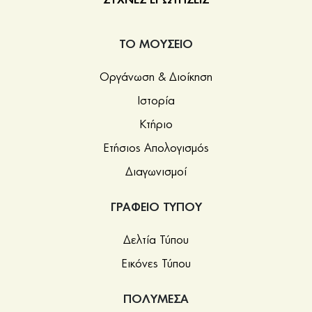
ΣΥΧΝΕΣ ΕΡΩΤΗΣΕΙΣ
δυνατή η μεταφορά, τα συνεργεία του λόρδου του
Elgin απέσπασαν με πριόνι ή λοστούς μόνο την
ΤΟ ΜΟΥΣΕΙΟ
εξωτερική όψη με τις ανάγλυφες παραστάσεις. Στο
Μουσείο Ακρόπολης έχουν τοποθετηθεί τα γύψινα
Οργάνωση & Διοίκηση
αντίγραφά τους, με προσαρμοσμένα κάποια
θραύσματα που, καθώς είχαν πέσει από το μνημείο,
Ιστορία
διέφυγαν της αρπαγής.
Κτήριο
Ετήσιος Απολογισμός
Διαγωνισμοί
ΓΡΑΦΕΙΟ ΤΥΠΟΥ
Δελτία Τύπου
Εικόνες Τύπου
ΠΟΛΥΜΕΣΑ