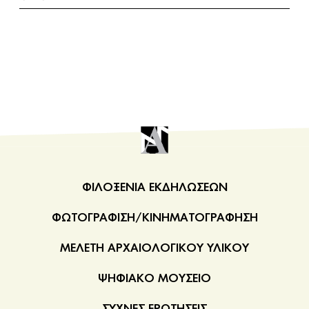
κυρίως το μέσον των μακρών πλευρών του ναού.
Πολύτιμη πηγή για την κατανόηση ορισμένων
τμημάτων (λίθοι XX – XXXVIII) αποτελούν τα σχέδια
που αποδίδονται στον ζωγράφο
Jacques Carrey
, ο
οποίος επισκέφτηκε την Ακρόπολη το 1674, δεκατρία
μόλις χρόνια πριν από τον βομβαρδισμό του
Morosini. Τρεις λίθοι (XXII, XXX και XXXVIII) είχαν ήδη
χαθεί, καθώς αποσπάστηκαν κατά τις εργασίες
μετασκευής του
Παρθενώνα σε χριστιανική εκκλησία
,
για να ανοιχτούν στη θέση τους παράθυρα.
ΦΙΛΟΞΕΝΙΑ ΕΚΔΗΛΩΣΕΩΝ
Το αρχικό μήκος της νότιας ζωφόρου ήταν 58,70
μέτρα και αποτελούνταν από 47 λίθους. Σήμερα οι
ΦΩΤΟΓΡΑΦΙΣΗ/ΚΙΝΗΜΑΤΟΓΡΑΦΗΣΗ
λίθοι που διασώθηκαν είναι μοιρασμένοι ανάμεσα
στο Μουσείο της Ακρόπολης και στο Βρετανικό
ΜΕΛΕΤΗ ΑΡΧΑΙΟΛΟΓΙΚΟΥ ΥΛΙΚΟΥ
Μουσείο του Λονδίνου, στο οποίο κατέληξαν μετά
την αφαίρεσή τους από τον
Thomas Bruce
, λόρδο
ΨΗΦΙΑΚΟ ΜΟΥΣΕΙΟ
του
Elgin
, το 1801-1804, όταν η Ελλάδα βρισκόταν
υπό οθωμανική κατοχή. Προκειμένου να καταστεί