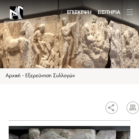
Παράκαμψη
προς
ΕΠΙΣΚΕΨΗ
ΕΙΣΙΤΗΡΙΑ
το
κυρίως
περιεχόμενο
Αρχική
-
Εξερεύνηση Συλλογών