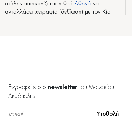
στήλης απεικονίζεται η θεά
Αθηνά
να
ανταλλάσει χειραψία (δεξίωση) με τον Κίο
Επώνυμο Ήρωα της πόλης, σύντροφο του
Ηρακλή
.
newsletter
Εγγραφείτε στο
του Μουσείου
Ακρόπολης