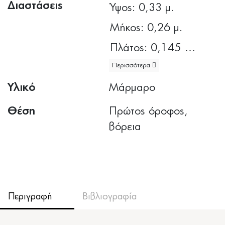
Διαστάσεις
Ύψος: 0,33 μ.
Μήκος: 0,26 μ.
Πλάτος: 0,145 μ.
Περισσότερα
Διαστάσεις
Υλικό
Μάρμαρο
αναγλύφου: 0,18
x 0,25 μ.
Θέση
Πρώτος όροφος,
βόρεια
Βάθος
αναγλύφου:
0,012 μ.
Περιγραφή
Βιβλιογραφία