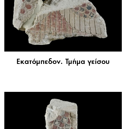
Εκατόμπεδον. Τμήμα γείσου