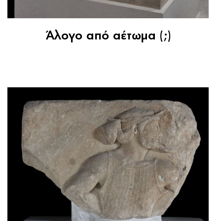
Άλογo από αέτωμα (;)