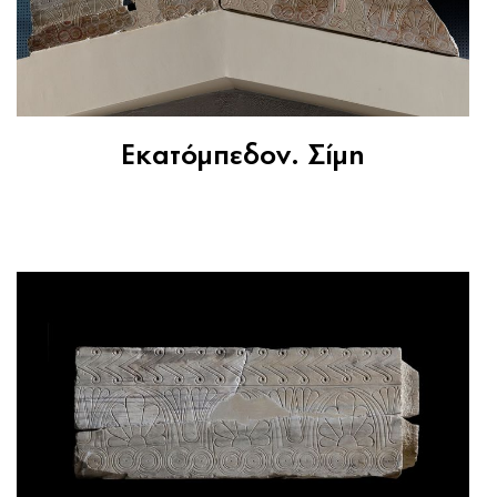
Εκατόμπεδον. Σίμη