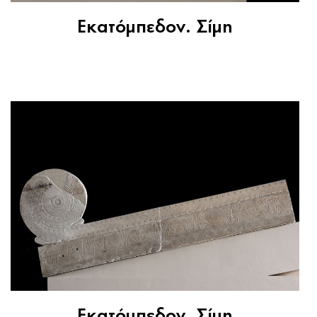
Εκατόμπεδον. Σίμη
Εκατόμπεδον. Σίμη