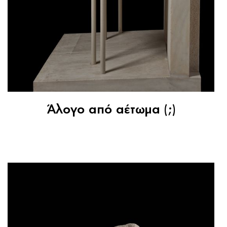
Άλογo από αέτωμα (;)