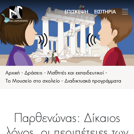
Παράκαμψη
προς
ΕΠΙΣΚΕΨΗ
ΕΙΣΙΤΗΡΙΑ
το
κυρίως
περιεχόμενο
Αρχική
-
Δράσεις
-
Μαθητές και εκπαιδευτικοί
-
Το Μουσείο στο σχολείο
-
Διαδικτυακά προγράμματα
Παρθενώνας: Δίκαιος
λόγος, οι περιπέτειες των