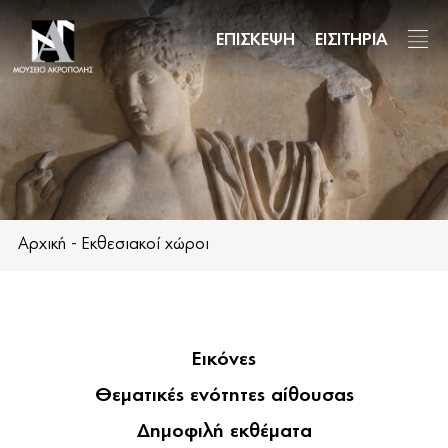
Παράκαμψη
προς
ΕΠΙΣΚΕΨΗ
ΕΙΣΙΤΗΡΙΑ
το
κυρίως
περιεχόμενο
Αρχική
-
Εκθεσιακοί χώροι
Εικόνες
Θεματικές ενότητες αίθουσας
Δημοφιλή εκθέματα